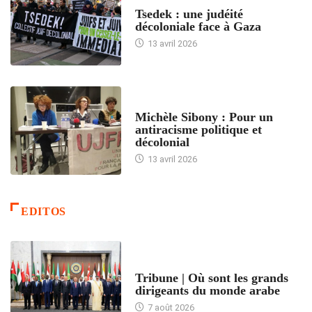
FRANCE
Tsedek : une judéité
décoloniale face à Gaza
13 avril 2026
FEMMES
Michèle Sibony : Pour un
antiracisme politique et
décolonial
13 avril 2026
EDITOS
ACCUEIL
Tribune | Où sont les grands
dirigeants du monde arabe
7 août 2026