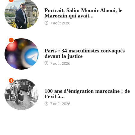
ACCUEIL
Portrait. Salim Mounir Alaoui, le
Marocain qui avait...
7 août 2026
3
ACCUEIL
Paris : 34 masculinistes convoqués
devant la justice
7 août 2026
4
ACCUEIL
100 ans d’émigration marocaine : de
l’exil à...
7 août 2026