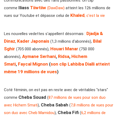
communications avec des fans passionnés. Un clip
Iliass
Tiiwtiiw
comme
(DawDaw)
atteint les 126 millions de
Khaled
vues sur Youtube et dépasse celui de
, c'est la vie
Djadja &
Les nouvelles vedettes s'appellent désormais :
Dinaz
Kader Japonais
Bilal
,
(1,3 millions d'abonnés),
Sghir
Houari Manar
(705 000 abonnés),
(750 000
Aymane Serhani
,
Ridsa
,
Hichem
abonnés),
Smati
,
Faycal Mignon
(
son clip Lahbiba Dialli atteint
même 19 millions de vues
)
Coté féminin, on est pas en reste avec de véritables "stars"
Cheba Souad
comme
(
87 millions de vues pour son duo
Cheba Sabah
avec Hichem Smati
),
(
7,8 millions de vues pour
Cheba Fifi
son duo avec Cheb Mamidou
),
(
6,2 millions de