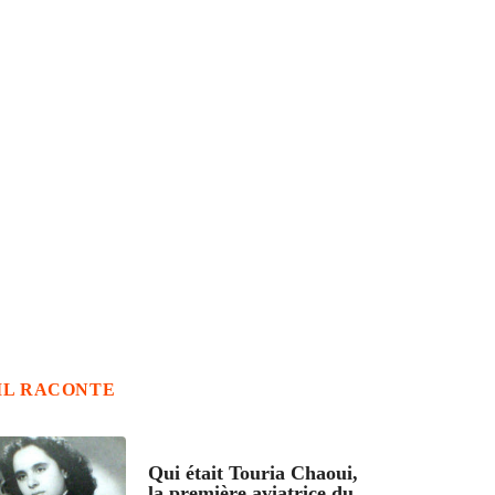
IL RACONTE
ARTICLES CULTURE
Qui était Touria Chaoui,
la première aviatrice du