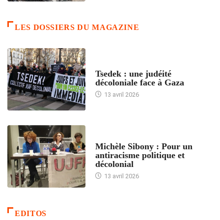
LES DOSSIERS DU MAGAZINE
FRANCE
Tsedek : une judéité
décoloniale face à Gaza
13 avril 2026
FEMMES
Michèle Sibony : Pour un
antiracisme politique et
décolonial
13 avril 2026
EDITOS