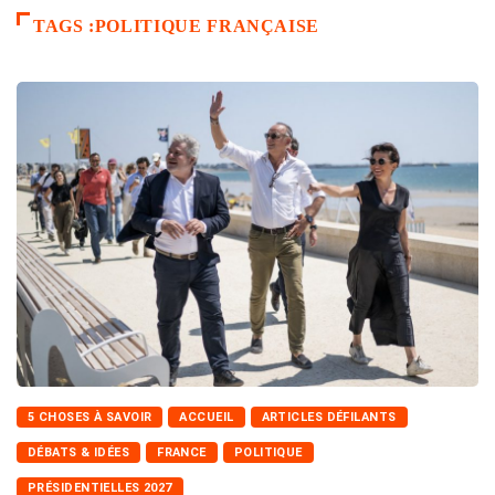
TAGS :POLITIQUE FRANÇAISE
5 CHOSES À SAVOIR
ACCUEIL
ARTICLES DÉFILANTS
DÉBATS & IDÉES
FRANCE
POLITIQUE
PRÉSIDENTIELLES 2027