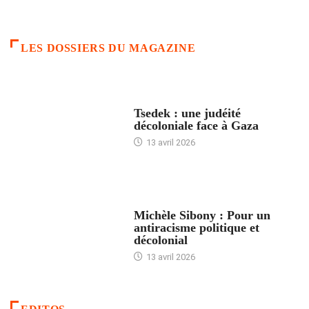
LES DOSSIERS DU MAGAZINE
FRANCE
Tsedek : une judéité
décoloniale face à Gaza
13 avril 2026
FEMMES
Michèle Sibony : Pour un
antiracisme politique et
décolonial
13 avril 2026