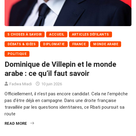
5 CHOSES À SAVOIR
ACCUEIL
ARTICLES DÉFILANTS
DÉBATS & IDÉES
DIPLOMATIE
FRANCE
MONDE ARABE
POLITIQUE
Dominique de Villepin et le monde
arabe : ce qu’il faut savoir
Fadwa Miadi
10 juin 2026
Officiellement, il n’est pas encore candidat. Cela ne l’empêche
pas d’être déjà en campagne. Dans une droite française
travaillée par les questions identitaires, ce Rbati poursuit sa
route
READ MORE