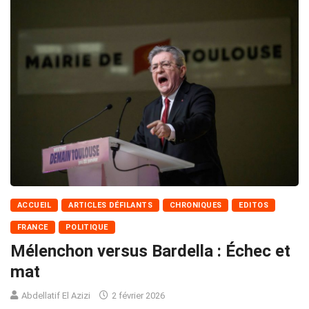
ACCUEIL
ARTICLES DÉFILANTS
CHRONIQUES
EDITOS
FRANCE
POLITIQUE
Mélenchon versus Bardella : Échec et
mat
Abdellatif El Azizi
2 février 2026