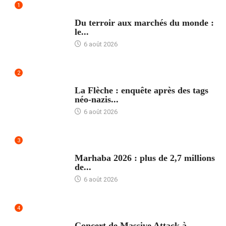
1
ACCUEIL
Du terroir aux marchés du monde :
le...
6 août 2026
2
ACCUEIL
La Flèche : enquête après des tags
néo-nazis...
6 août 2026
3
ACCUEIL
Marhaba 2026 : plus de 2,7 millions
de...
6 août 2026
4
ACCUEIL
Concert de Massive Attack à