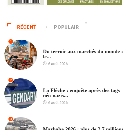
RÉCENT
POPULAIR
1
ACCUEIL
Du terroir aux marchés du monde :
le...
6 août 2026
2
ACCUEIL
La Flèche : enquête après des tags
néo-nazis...
6 août 2026
3
ACCUEIL
Marhaba 2026 : plus de 2,7 millions