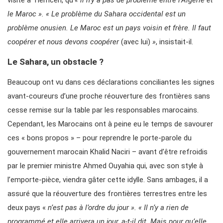
visite à Tlemcen, qu’
« il n’y a pas de problème entre l’Algérie et
le Maroc ». « Le problème du Sahara occidental est un
problème onusien. Le Maroc est un pays voisin et frère. Il faut
coopérer et nous devons coopérer
(avec lui)
»
, insistait-il.
Le Sahara, un obstacle ?
Beaucoup ont vu dans ces déclarations conciliantes les signes
avant-coureurs d’une proche réouverture des frontières sans
cesse remise sur la table par les responsables marocains.
Cependant, les Marocains ont à peine eu le temps de savourer
ces « bons propos » – pour reprendre le porte-parole du
gouvernement marocain Khalid Naciri – avant d’être refroidis
par le premier ministre Ahmed Ouyahia qui, avec son style à
l’emporte-pièce, viendra gâter cette idylle. Sans ambages, il a
assuré que la réouverture des frontières terrestres entre les
deux pays «
n’est pas à l’ordre du jour ».
« Il n’y a rien de
programmé et elle arrivera un jour,
a-t-il dit. Mais pour qu’elle