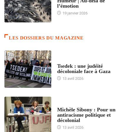
Humeur | Au-delà de
l’émotion
19 janvier 2026
LES DOSSIERS DU MAGAZINE
FRANCE
Tsedek : une judéité
décoloniale face à Gaza
13 avril 2026
FEMMES
Michèle Sibony : Pour un
antiracisme politique et
décolonial
13 avril 2026