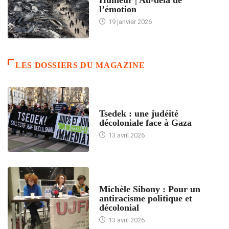
l’émotion
19 janvier 2026
LES DOSSIERS DU MAGAZINE
FRANCE
Tsedek : une judéité
décoloniale face à Gaza
13 avril 2026
FEMMES
Michèle Sibony : Pour un
antiracisme politique et
décolonial
13 avril 2026