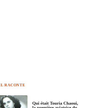
IL RACONTE
ARTICLES CULTURE
Qui était Touria Chaoui,
la première aviatrice du