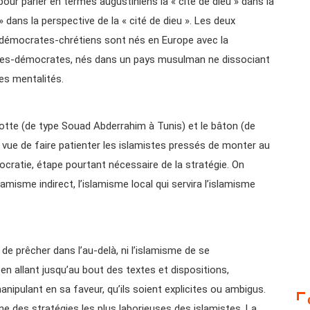
pour parler en termes augustiniens la « cité de dieu » dans la
e » dans la perspective de la « cité de dieu ». Les deux
 démocrates-chrétiens sont nés en Europe avec la
mistes-démocrates, nés dans un pays musulman ne dissociant
 les mentalités.
rotte (de type Souad Abderrahim à Tunis) et le bâton (de
 vue de faire patienter les islamistes pressés de monter au
ocratie, étape pourtant nécessaire de la stratégie. On
islamisme indirect, l’islamisme local qui servira l’islamisme
de prêcher dans l’au-delà, ni l’islamisme de se
en allant jusqu’au bout des textes et dispositions,
manipulant en sa faveur, qu’ils soient explicites ou ambigus.
une des stratégies les plus laborieuses des islamistes. La