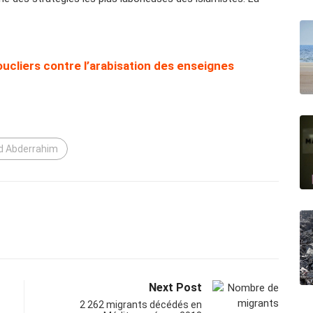
oucliers contre l’arabisation des enseignes
d Abderrahim
Next Post
2 262 migrants décédés en