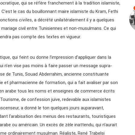
éocratique
, qui se réfère franchement à la tradition islamiste,
e. C’est le cas du bouillonnant maire islamiste du Kram, Fethi
 fonctions
civiles
, a décrété unilatéralement il y a quelques
au mariage civil entre Tunisiennes et non-musulmans. Ce qui
 tiendra pas compte des textes en vigueur.
tique
, qui feint ou donne l’impression d’appliquer dans la
is qui n’en vise pas moins à faire passer un message supra-
iresse de Tunis, Souad Abderrahim, ancienne constituante
e et pharmacienne de formation, qui a fait avaliser par son
re en arabe tous les noms et enseignes de commerce écrits
 Tourisme, de confession juive, redevable aux islamistes
’ascenseur, a donné le ton quelques jours auparavant,
ant l’arabisation des menus des restaurants, touristiques
rabe ou américain. Un excès de zèle inattendu, qui n’aurait
isme ordinairement musulman. Réaliste, René Trabelsi