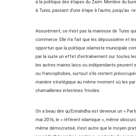
à la politique des étapes du Zaïm. Membre du burea
à Tunis, passant d’une étape à l’autre, jusqu’au r
Assurément, ce n’est pas la mairesse de Tunis qui
commerce. Elle n’a fait que les dépoussiérer et les
opportun que la politique islamiste municipale co
par la suite un effet d’entraînement sur toutes 
les autres maires laïcs ou indépendants peuvent e
ou francophobes, surtout s’ils restent préoccupé
manière stratégique au même moment où les partis
chamailleries intestines frivoles.
On a beau dire qu’Ennahdha est devenue un « Parti 
mai 2016, le « référent islamique », même obscurci, 
même démocratisé, n’est autre que le moyen pratiq