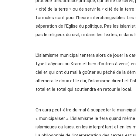
procédé théocratico-pratique, qui tente de servir, 
« cité de la terre » ou de servir la « cité de la terr
formules sont pour l’heure interchangeables. Les
séparation de l’Eglise du politique. Pas les isla
pas le religieux du civil, ni dans les textes, ni dans
L’islamisme municipal tentera alors de jouer la ca
type Laâyouni au Kram et bien d’autres à venir) en
ciel et qui ont du mal à goûter au péché de la dém
alternera le doux et le dur, l’islamisme direct et l’
total et le total qui soutiendra en retour le local.
On aura peut-être du mal à suspecter le municipal 
« municipaliser ». L’islamisme le fera quand même 
islamiques ou laïcs, en les interprétant et en les 
La philosophie de l’interprétation des textes est 