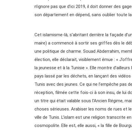
n’ignore pas que d’ici 2019, il doit donner des gage
son département en dépend, sans oublier toute la s
Cet islamisme-là, s’abritant derrière la façade d
maire) a commencé à sortir ses griffes dès le dé
une politique de charme. Souad Abderrahim, membr
élection, elle déclarait, visiblement émue : « J’o
la jeunesse et à la Tunisie ». Elle montre d’aille
pays lassé par les déchets, en lançant des vidéos 
Tunis avec des jeunes. Ce qui ne l’empêche pas de
réception, filmée cette fois-ci à son insu, de lui d
un titre qui était valable sous l’Ancien Régime, m
choses sérieuses. Arabiser les noms de rues et l
ville de Tunis. L’islam est une religion transcrite
cosmopolite. Elle est, elle aussi, « la fille de Bourg