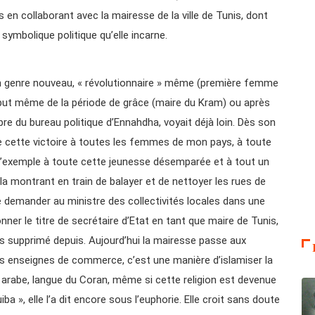
s en collaborant avec la mairesse de la ville de Tunis, dont
ymbolique politique qu’elle incarne.
’un genre nouveau, « révolutionnaire » même (première femme
but même de la période de grâce (maire du Kram) ou après
e du bureau politique d’Ennahdha, voyait déjà loin. Dès son
ffre cette victoire à toutes les femmes de mon pays, à toute
urs l’exemple à toute cette jeunesse désemparée et à tout un
la montrant en train de balayer et de nettoyer les rues de
 demander au ministre des collectivités locales dans une
onner le titre de secrétaire d’Etat en tant que maire de Tunis,
ais supprimé depuis. Aujourd’hui la mairesse passe aux
es enseignes de commerce, c’est une manière d’islamiser la
 en arabe, langue du Coran, même si cette religion est devenue
uiba », elle l’a dit encore sous l’euphorie. Elle croit sans doute