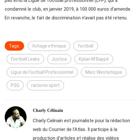
pas ému la Ligue de football professionnel (LFP), qui a
condamné le club, en janvier 2019, à 100 000 euros d’amende.
En revanche, le fait de discrimination n’avait pas été retenu.
Tags:
fichage ethnique
football
Football Leaks
Justice
Kylian M’Bappé
Ligue de Football Professionnel
Marc Westerloppe
PSG
racisme sport
Charly Célinain
Charly Celinain est journaliste pour la rédaction
web du Courrier de l’Atlas. Il participe à la
production d’articles et réalise des vidéos