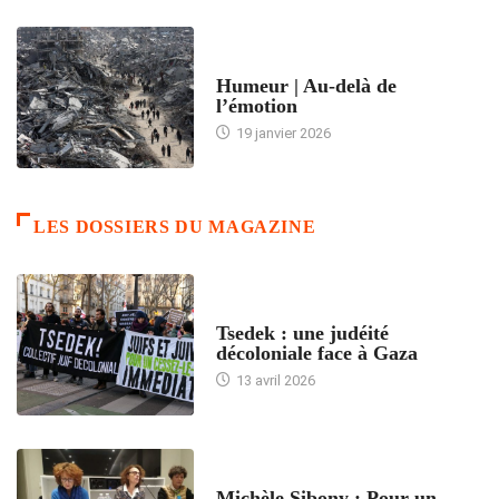
ACCUEIL
Humeur | Au-delà de
l’émotion
19 janvier 2026
LES DOSSIERS DU MAGAZINE
FRANCE
Tsedek : une judéité
décoloniale face à Gaza
13 avril 2026
FEMMES
Michèle Sibony : Pour un