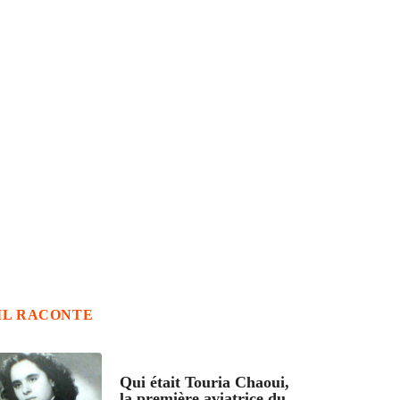
IL RACONTE
ARTICLES CULTURE
Qui était Touria Chaoui,
la première aviatrice du