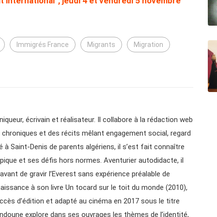
t international”, jeudi 4 et vendredi 5 novembre
Immigrés France
Migrants
Migration
queur, écrivain et réalisateur. Il collabore à la rédaction web
des chroniques et des récits mêlant engagement social, regard
é à Saint-Denis de parents algériens, il s’est fait connaître
pique et ses défis hors normes. Aventurier autodidacte, il
vant de gravir l’Everest sans expérience préalable de
aissance à son livre Un tocard sur le toit du monde (2010),
ccès d’édition et adapté au cinéma en 2017 sous le titre
ndoune explore dans ses ouvrages les thèmes de l’identité,