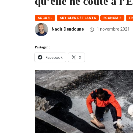
qu’elle ne coûte à l’É
ACCUEIL
ARTICLES DÉFILANTS
ECONOMIE
F
Nadir Dendoune
1 novembre 2021
Partager :
Facebook
X