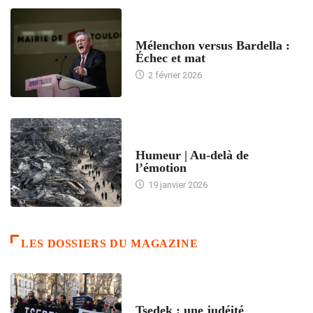
ACCUEIL
Mélenchon versus Bardella :
Échec et mat
2 février 2026
ACCUEIL
Humeur | Au-delà de
l’émotion
19 janvier 2026
LES DOSSIERS DU MAGAZINE
FRANCE
Tsedek : une judéité