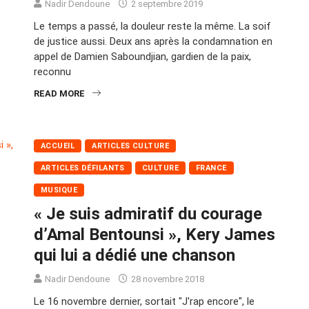
Nadir Dendoune
2 septembre 2019
Le temps a passé, la douleur reste la même. La soif
de justice aussi. Deux ans après la condamnation en
appel de Damien Saboundjian, gardien de la paix,
reconnu
READ MORE
ACCUEIL
ARTICLES CULTURE
ARTICLES DÉFILANTS
CULTURE
FRANCE
MUSIQUE
« Je suis admiratif du courage
d’Amal Bentounsi », Kery James
qui lui a dédié une chanson
Nadir Dendoune
28 novembre 2018
Le 16 novembre dernier, sortait "J'rap encore", le