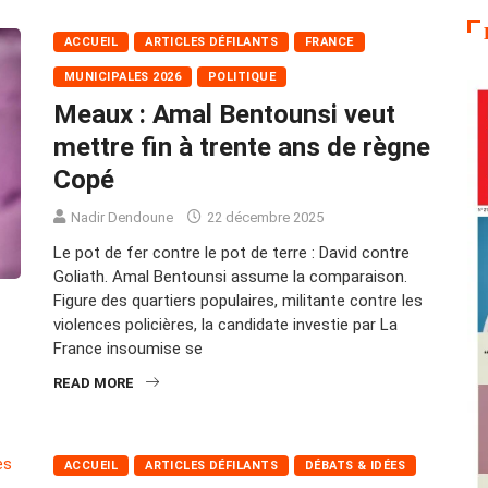
ACCUEIL
ARTICLES DÉFILANTS
FRANCE
MUNICIPALES 2026
POLITIQUE
Meaux : Amal Bentounsi veut
mettre fin à trente ans de règne
Copé
Nadir Dendoune
22 décembre 2025
Le pot de fer contre le pot de terre : David contre
Goliath. Amal Bentounsi assume la comparaison.
Figure des quartiers populaires, militante contre les
violences policières, la candidate investie par La
France insoumise se
READ MORE
ACCUEIL
ARTICLES DÉFILANTS
DÉBATS & IDÉES