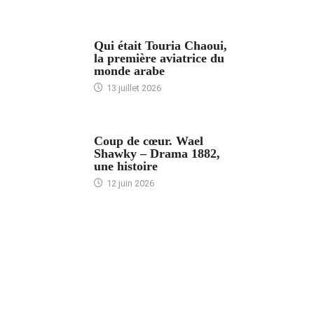
ARTICLES CULTURE
Qui était Touria Chaoui,
la première aviatrice du
monde arabe
13 juillet 2026
ACCUEIL
Coup de cœur. Wael
Shawky – Drama 1882,
une histoire
12 juin 2026