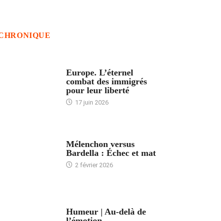
CHRONIQUE
ACCUEIL
Europe. L’éternel
combat des immigrés
pour leur liberté
17 juin 2026
ACCUEIL
Mélenchon versus
Bardella : Échec et mat
2 février 2026
ACCUEIL
Humeur | Au-delà de
l’émotion