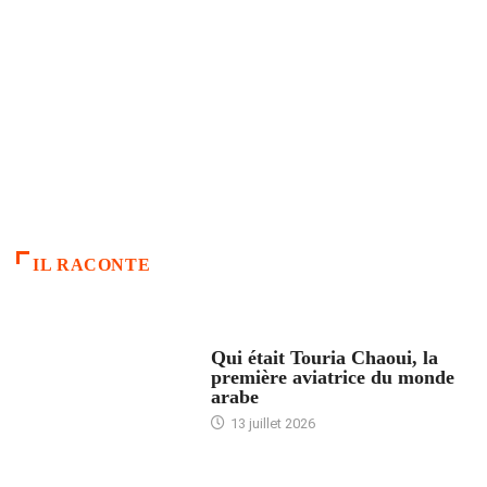
IL RACONTE
ARTICLES CULTURE
Qui était Touria Chaoui, la
première aviatrice du monde
arabe
13 juillet 2026