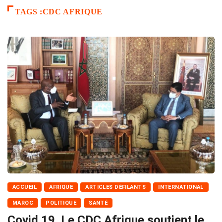
TAGS :CDC AFRIQUE
ACCUEIL
AFRIQUE
ARTICLES DÉFILANTS
INTERNATIONAL
MAROC
POLITIQUE
SANTÉ
Covid 19. Le CDC Afrique soutient le