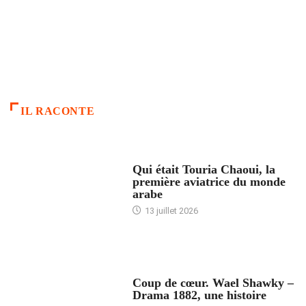
IL RACONTE
ARTICLES CULTURE
Qui était Touria Chaoui, la
première aviatrice du monde
arabe
13 juillet 2026
ACCUEIL
Coup de cœur. Wael Shawky –
Drama 1882, une histoire