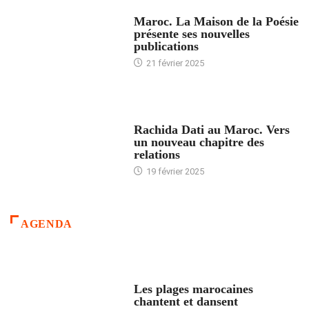
ACCUEIL
Maroc. La Maison de la Poésie
présente ses nouvelles
publications
21 février 2025
24 HEURES AVEC
Rachida Dati au Maroc. Vers
un nouveau chapitre des
relations
19 février 2025
AGENDA
ACCUEIL
Les plages marocaines
chantent et dansent