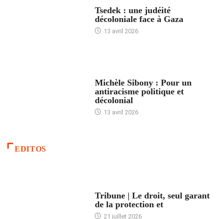
FRANCE
Tsedek : une judéité
décoloniale face à Gaza
13 avril 2026
FEMMES
Michèle Sibony : Pour un
antiracisme politique et
décolonial
13 avril 2026
EDITOS
ACCUEIL
Tribune | Le droit, seul garant
de la protection et
21 juillet 2026