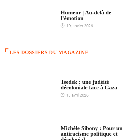
ACCUEIL
Humeur | Au-delà de
l’émotion
19 janvier 2026
LES DOSSIERS DU MAGAZINE
FRANCE
Tsedek : une judéité
décoloniale face à Gaza
13 avril 2026
FEMMES
Michèle Sibony : Pour un
antiracisme politique et
décolonial