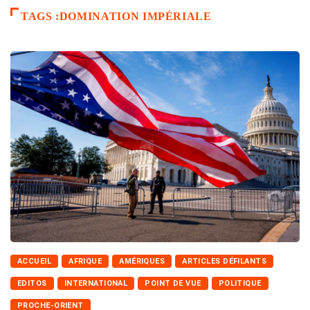
TAGS :DOMINATION IMPÉRIALE
ACCUEIL
AFRIQUE
AMÉRIQUES
ARTICLES DÉFILANTS
EDITOS
INTERNATIONAL
POINT DE VUE
POLITIQUE
PROCHE-ORIENT