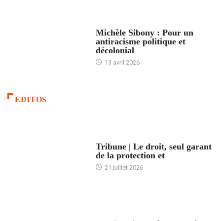
FEMMES
Michèle Sibony : Pour un
antiracisme politique et
décolonial
13 avril 2026
EDITOS
ACCUEIL
Tribune | Le droit, seul garant
de la protection et
21 juillet 2026
ARTICLES DÉFILANTS