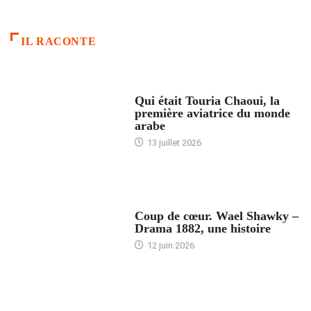
IL RACONTE
ARTICLES CULTURE
Qui était Touria Chaoui, la
première aviatrice du monde
arabe
13 juillet 2026
ACCUEIL
Coup de cœur. Wael Shawky –
Drama 1882, une histoire
12 juin 2026