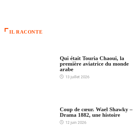
IL RACONTE
ARTICLES CULTURE
Qui était Touria Chaoui, la
première aviatrice du monde
arabe
13 juillet 2026
ACCUEIL
Coup de cœur. Wael Shawky –
Drama 1882, une histoire
12 juin 2026