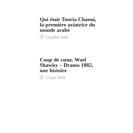
ARTICLES CULTURE
Qui était Touria Chaoui,
la première aviatrice du
monde arabe
13 juillet 2026
ACCUEIL
Coup de cœur. Wael
Shawky – Drama 1882,
une histoire
12 juin 2026