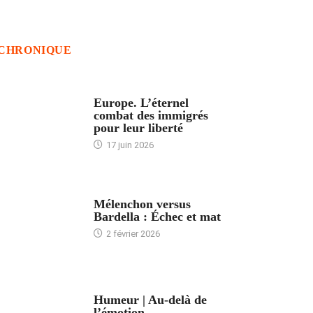
CHRONIQUE
ACCUEIL
Europe. L’éternel
combat des immigrés
pour leur liberté
17 juin 2026
ACCUEIL
Mélenchon versus
Bardella : Échec et mat
2 février 2026
ACCUEIL
Humeur | Au-delà de
l’émotion