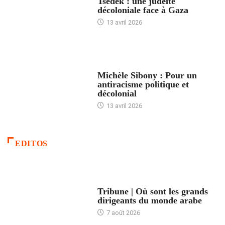
Tsedek : une judéité
décoloniale face à Gaza
13 avril 2026
FEMMES
Michèle Sibony : Pour un
antiracisme politique et
décolonial
13 avril 2026
EDITOS
ACCUEIL
Tribune | Où sont les grands
dirigeants du monde arabe
7 août 2026