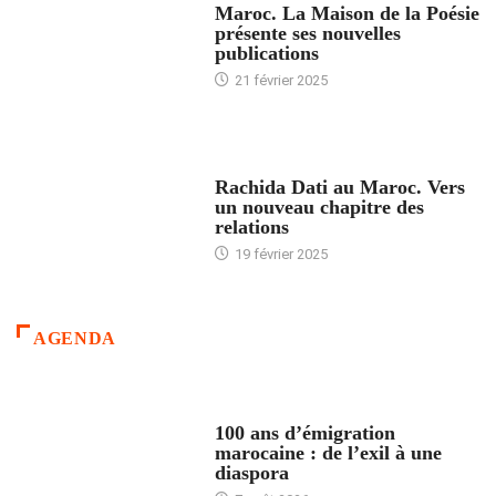
Maroc. La Maison de la Poésie
présente ses nouvelles
publications
21 février 2025
24 HEURES AVEC
Rachida Dati au Maroc. Vers
un nouveau chapitre des
relations
19 février 2025
AGENDA
ACCUEIL
100 ans d’émigration
marocaine : de l’exil à une
diaspora