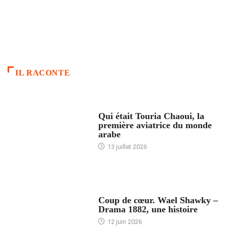
IL RACONTE
ARTICLES CULTURE
Qui était Touria Chaoui, la
première aviatrice du monde
arabe
13 juillet 2026
ACCUEIL
Coup de cœur. Wael Shawky –
Drama 1882, une histoire
12 juin 2026