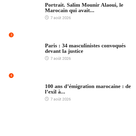
Portrait. Salim Mounir Alaoui, le
Marocain qui avait...
7 août 2026
3
ACCUEIL
Paris : 34 masculinistes convoqués
devant la justice
7 août 2026
4
ACCUEIL
100 ans d’émigration marocaine : de
l’exil à...
7 août 2026