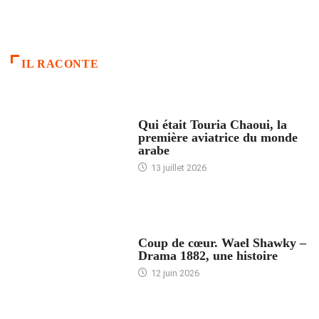
IL RACONTE
ARTICLES CULTURE
Qui était Touria Chaoui, la
première aviatrice du monde
arabe
13 juillet 2026
ACCUEIL
Coup de cœur. Wael Shawky –
Drama 1882, une histoire
12 juin 2026