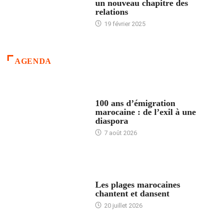
un nouveau chapitre des
relations
19 février 2025
AGENDA
ACCUEIL
100 ans d’émigration
marocaine : de l’exil à une
diaspora
7 août 2026
ACCUEIL
Les plages marocaines
chantent et dansent
20 juillet 2026