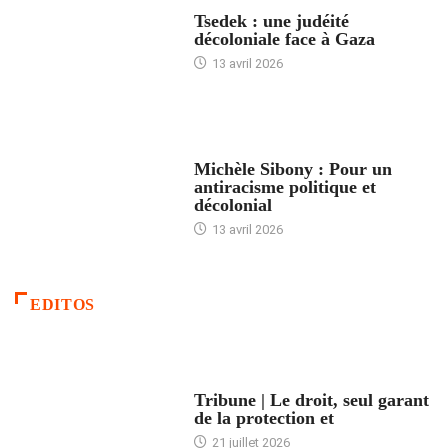
FRANCE
Tsedek : une judéité
décoloniale face à Gaza
13 avril 2026
FEMMES
Michèle Sibony : Pour un
antiracisme politique et
décolonial
13 avril 2026
EDITOS
ACCUEIL
Tribune | Le droit, seul garant
de la protection et
21 juillet 2026