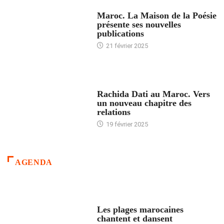
ACCUEIL
Maroc. La Maison de la Poésie
présente ses nouvelles
publications
21 février 2025
24 HEURES AVEC
Rachida Dati au Maroc. Vers
un nouveau chapitre des
relations
19 février 2025
AGENDA
ACCUEIL
Les plages marocaines
chantent et dansent