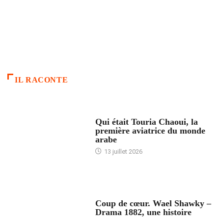
IL RACONTE
ARTICLES CULTURE
Qui était Touria Chaoui, la
première aviatrice du monde
arabe
13 juillet 2026
ACCUEIL
Coup de cœur. Wael Shawky –
Drama 1882, une histoire