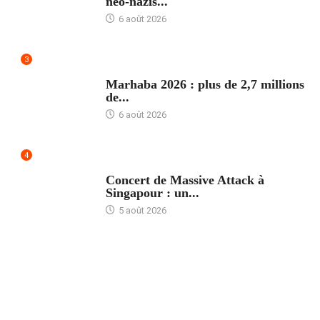
néo-nazis...
6 août 2026
3
ACCUEIL
Marhaba 2026 : plus de 2,7 millions
de...
6 août 2026
4
ACCUEIL
Concert de Massive Attack à
Singapour : un...
5 août 2026