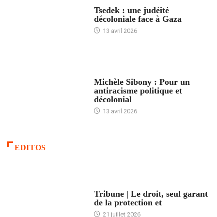
FRANCE
Tsedek : une judéité
décoloniale face à Gaza
13 avril 2026
FEMMES
Michèle Sibony : Pour un
antiracisme politique et
décolonial
13 avril 2026
EDITOS
ACCUEIL
Tribune | Le droit, seul garant
de la protection et
21 juillet 2026