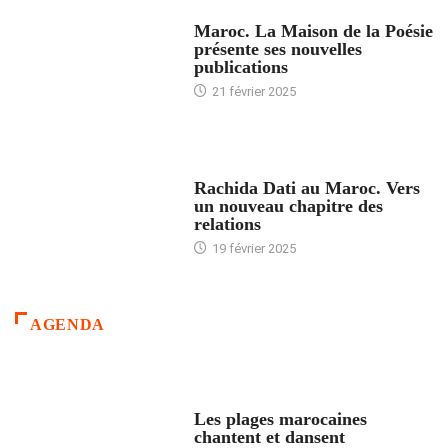
ACCUEIL
Maroc. La Maison de la Poésie
présente ses nouvelles
publications
21 février 2025
24 HEURES AVEC
Rachida Dati au Maroc. Vers
un nouveau chapitre des
relations
19 février 2025
AGENDA
ACCUEIL
Les plages marocaines
chantent et dansent