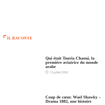
IL RACONTE
ARTICLES CULTURE
Qui était Touria Chaoui, la
première aviatrice du monde
arabe
13 juillet 2026
ACCUEIL
Coup de cœur. Wael Shawky –
Drama 1882, une histoire