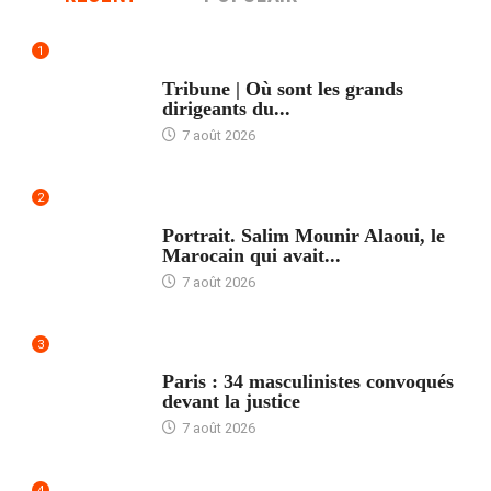
1
ACCUEIL
Tribune | Où sont les grands
dirigeants du...
7 août 2026
2
ACCUEIL
Portrait. Salim Mounir Alaoui, le
Marocain qui avait...
7 août 2026
3
ACCUEIL
Paris : 34 masculinistes convoqués
devant la justice
7 août 2026
4