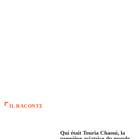
IL RACONTE
ARTICLES CULTURE
Qui était Touria Chaoui, la
première aviatrice du monde