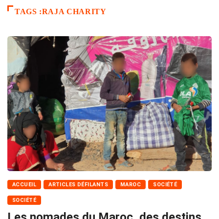
TAGS :RAJA CHARITY
ACCUEIL
ARTICLES DÉFILANTS
MAROC
SOCIÉTÉ
SOCIÉTÉ
Les nomades du Maroc, des destins