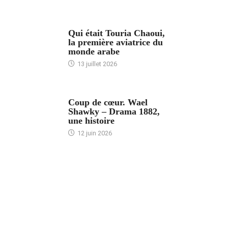
ARTICLES CULTURE
Qui était Touria Chaoui,
la première aviatrice du
monde arabe
13 juillet 2026
ACCUEIL
Coup de cœur. Wael
Shawky – Drama 1882,
une histoire
12 juin 2026