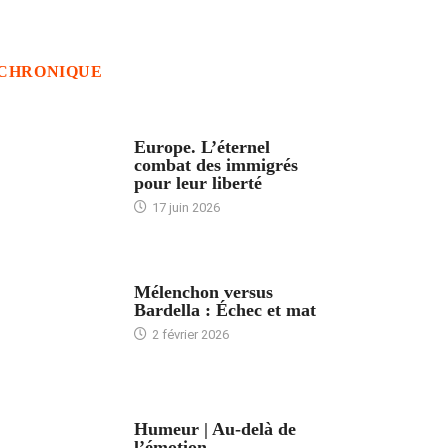
CHRONIQUE
ACCUEIL
Europe. L’éternel
combat des immigrés
pour leur liberté
17 juin 2026
ACCUEIL
Mélenchon versus
Bardella : Échec et mat
2 février 2026
ACCUEIL
Humeur | Au-delà de
l’émotion