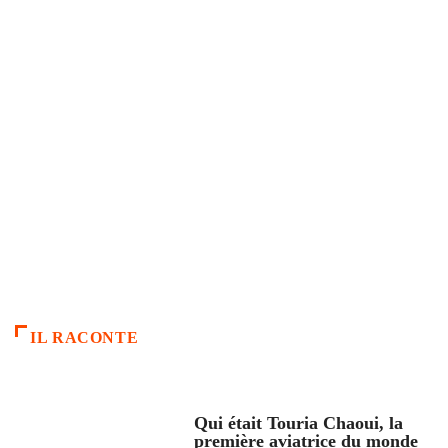
IL RACONTE
ARTICLES CULTURE
Qui était Touria Chaoui, la
première aviatrice du monde