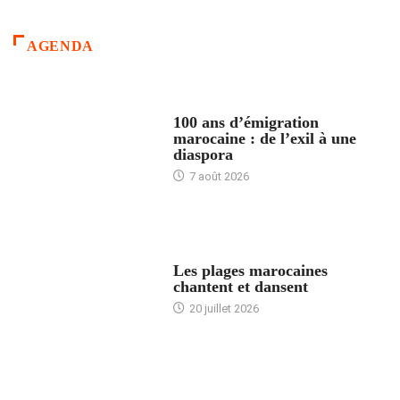
AGENDA
ACCUEIL
100 ans d’émigration
marocaine : de l’exil à une
diaspora
7 août 2026
ACCUEIL
Les plages marocaines
chantent et dansent
20 juillet 2026
ACCUEIL