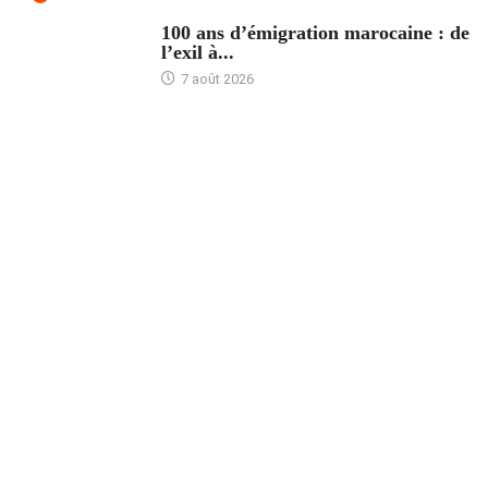
ACCUEIL
100 ans d’émigration marocaine : de
l’exil à...
7 août 2026