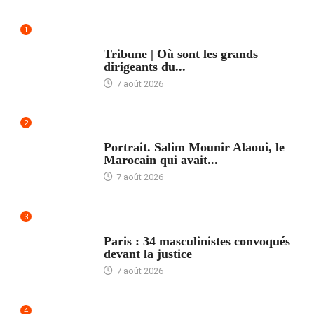
1
ACCUEIL
Tribune | Où sont les grands
dirigeants du...
7 août 2026
2
ACCUEIL
Portrait. Salim Mounir Alaoui, le
Marocain qui avait...
7 août 2026
3
ACCUEIL
Paris : 34 masculinistes convoqués
devant la justice
7 août 2026
4