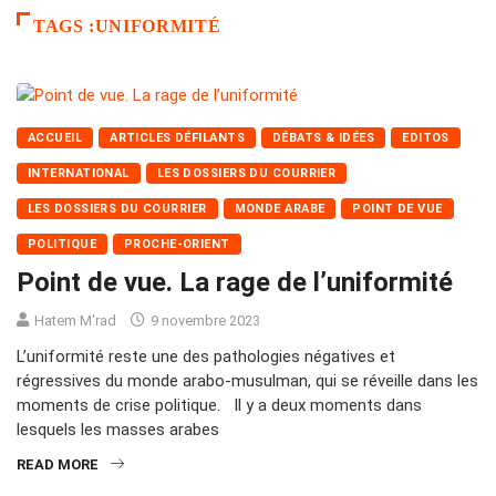
TAGS :UNIFORMITÉ
ACCUEIL
ARTICLES DÉFILANTS
DÉBATS & IDÉES
EDITOS
INTERNATIONAL
LES DOSSIERS DU COURRIER
LES DOSSIERS DU COURRIER
MONDE ARABE
POINT DE VUE
POLITIQUE
PROCHE-ORIENT
Point de vue. La rage de l’uniformité
Hatem M'rad
9 novembre 2023
L’uniformité reste une des pathologies négatives et
régressives du monde arabo-musulman, qui se réveille dans les
moments de crise politique. Il y a deux moments dans
lesquels les masses arabes
READ MORE