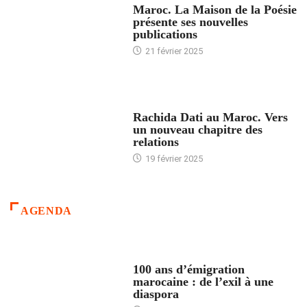
Maroc. La Maison de la Poésie
présente ses nouvelles
publications
21 février 2025
24 HEURES AVEC
Rachida Dati au Maroc. Vers
un nouveau chapitre des
relations
19 février 2025
AGENDA
ACCUEIL
100 ans d’émigration
marocaine : de l’exil à une
diaspora