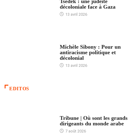
Tsedek : une judéité
décoloniale face à Gaza
13 avril 2026
FEMMES
Michèle Sibony : Pour un
antiracisme politique et
décolonial
13 avril 2026
EDITOS
ACCUEIL
Tribune | Où sont les grands
dirigeants du monde arabe
7 août 2026