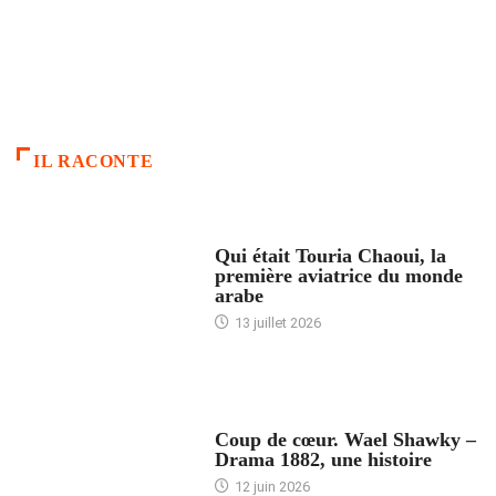
IL RACONTE
ARTICLES CULTURE
Qui était Touria Chaoui, la
première aviatrice du monde
arabe
13 juillet 2026
ACCUEIL
Coup de cœur. Wael Shawky –
Drama 1882, une histoire
12 juin 2026