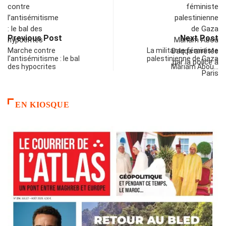
Previous Post
Next Post
Marche contre
La militante féministe
l’antisémitisme : le bal
palestinienne de Gaza
des hypocrites
Mariam Abou…
EN KIOSQUE