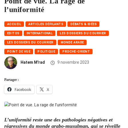
Point de vue. La rage de
l’uniformité
ACCUEIL
ARTICLES DÉFILANTS
DÉBATS & IDÉES
EDITOS
INTERNATIONAL
LES DOSSIERS DU COURRIER
LES DOSSIERS DU COURRIER
MONDE ARABE
POINT DE VUE
POLITIQUE
PROCHE-ORIENT
Hatem M'rad
9 novembre 2023
Partager :
Facebook
X
L’uniformité reste une des pathologies négatives et
régressives du monde arabo-musulman, qui se réveille