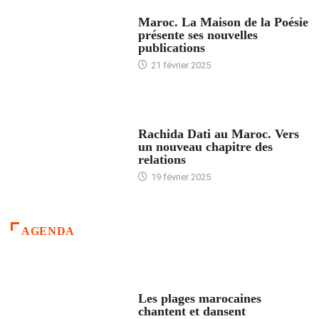
ACCUEIL
Maroc. La Maison de la Poésie
présente ses nouvelles
publications
21 février 2025
24 HEURES AVEC
Rachida Dati au Maroc. Vers
un nouveau chapitre des
relations
19 février 2025
AGENDA
ACCUEIL
Les plages marocaines
chantent et dansent