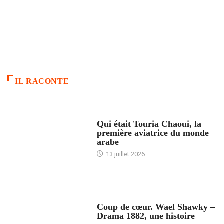
IL RACONTE
ARTICLES CULTURE
Qui était Touria Chaoui, la
première aviatrice du monde
arabe
13 juillet 2026
ACCUEIL
Coup de cœur. Wael Shawky –
Drama 1882, une histoire