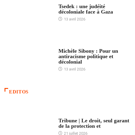
FRANCE
Tsedek : une judéité
décoloniale face à Gaza
13 avril 2026
FEMMES
Michèle Sibony : Pour un
antiracisme politique et
décolonial
13 avril 2026
EDITOS
ACCUEIL
Tribune | Le droit, seul garant
de la protection et
21 juillet 2026