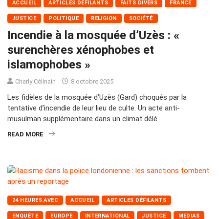
ACCUEIL
ARTICLES DÉFILANTS
FAITS DIVERS
FRANCE
JUSTICE
POLITIQUE
RELIGION
SOCIÉTÉ
Incendie à la mosquée d’Uzès : «
surenchères xénophobes et
islamophobes »
Charly Célinain
8 octobre 2025
Les fidèles de la mosquée d’Uzès (Gard) choqués par la
tentative d’incendie de leur lieu de culte. Un acte anti-
musulman supplémentaire dans un climat délé
READ MORE
24 HEURES AVEC
ACCUEIL
ARTICLES DÉFILANTS
ENQUÊTE
EUROPE
INTERNATIONAL
JUSTICE
MEDIAS