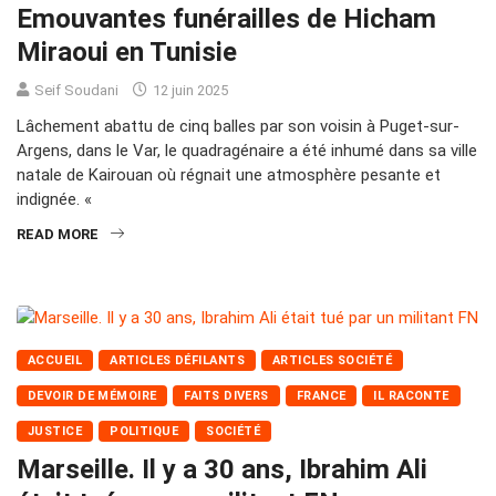
Emouvantes funérailles de Hicham
Miraoui en Tunisie
Seif Soudani
12 juin 2025
Lâchement abattu de cinq balles par son voisin à Puget-sur-
Argens, dans le Var, le quadragénaire a été inhumé dans sa ville
natale de Kairouan où régnait une atmosphère pesante et
indignée. «
READ MORE
ACCUEIL
ARTICLES DÉFILANTS
ARTICLES SOCIÉTÉ
DEVOIR DE MÉMOIRE
FAITS DIVERS
FRANCE
IL RACONTE
JUSTICE
POLITIQUE
SOCIÉTÉ
Marseille. Il y a 30 ans, Ibrahim Ali