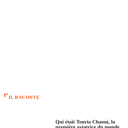
IL RACONTE
ARTICLES CULTURE
Qui était Touria Chaoui, la
première aviatrice du monde