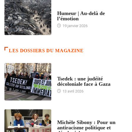
ACCUEIL
Humeur | Au-delà de
l’émotion
19 janvier 2026
LES DOSSIERS DU MAGAZINE
FRANCE
Tsedek : une judéité
décoloniale face à Gaza
13 avril 2026
FEMMES
Michèle Sibony : Pour un
antiracisme politique et