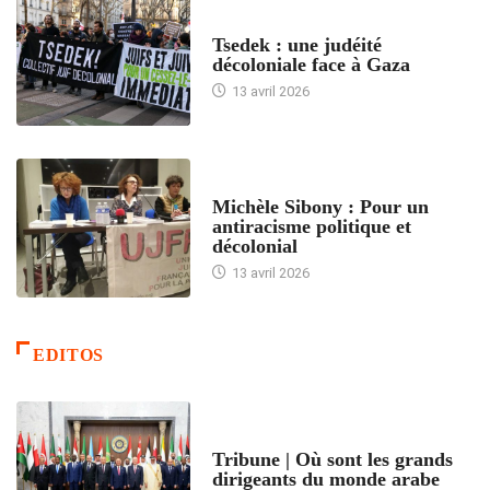
FRANCE
Tsedek : une judéité
décoloniale face à Gaza
13 avril 2026
FEMMES
Michèle Sibony : Pour un
antiracisme politique et
décolonial
13 avril 2026
EDITOS
ACCUEIL
Tribune | Où sont les grands
dirigeants du monde arabe