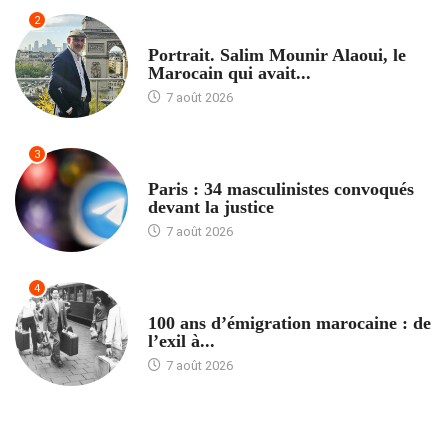
2
ACCUEIL
Portrait. Salim Mounir Alaoui, le
Marocain qui avait...
7 août 2026
3
ACCUEIL
Paris : 34 masculinistes convoqués
devant la justice
7 août 2026
4
ACCUEIL
100 ans d’émigration marocaine : de
l’exil à...
7 août 2026