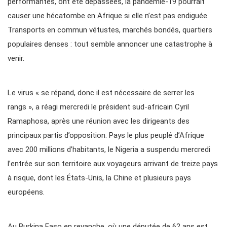
performantes, ont été dépassées, la pandémie-19 pourrait
causer une hécatombe en Afrique si elle n’est pas endiguée.
Transports en commun vétustes, marchés bondés, quartiers
populaires denses : tout semble annoncer une catastrophe à
venir.
Le virus « se répand, donc il est nécessaire de serrer les
rangs », a réagi mercredi le président sud-africain Cyril
Ramaphosa, après une réunion avec les dirigeants des
principaux partis d’opposition. Pays le plus peuplé d’Afrique
avec 200 millions d’habitants, le Nigeria a suspendu mercredi
l’entrée sur son territoire aux voyageurs arrivant de treize pays
à risque, dont les États-Unis, la Chine et plusieurs pays
européens.
Au Burkina Faso en revanche, où une députée de 62 ans est