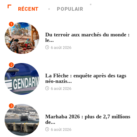
RÉCENT
POPULAIR
1
ACCUEIL
Du terroir aux marchés du monde :
le...
6 août 2026
2
ACCUEIL
La Flèche : enquête après des tags
néo-nazis...
6 août 2026
3
ACCUEIL
Marhaba 2026 : plus de 2,7 millions
de...
6 août 2026