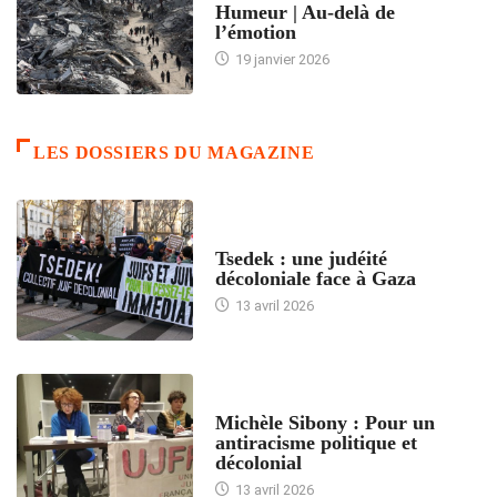
Humeur | Au-delà de
l’émotion
19 janvier 2026
LES DOSSIERS DU MAGAZINE
FRANCE
Tsedek : une judéité
décoloniale face à Gaza
13 avril 2026
FEMMES
Michèle Sibony : Pour un
antiracisme politique et
décolonial
13 avril 2026