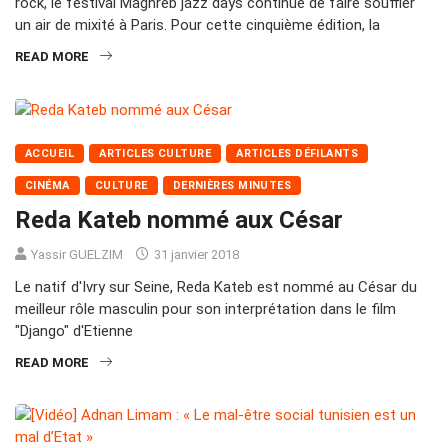
rock, le festival Maghreb jazz days continue de faire souffler
un air de mixité à Paris. Pour cette cinquième édition, la
READ MORE
ACCUEIL
ARTICLES CULTURE
ARTICLES DÉFILANTS
CINÉMA
CULTURE
DERNIÈRES MINUTES
Reda Kateb nommé aux César
Yassir GUELZIM
31 janvier 2018
Le natif d'Ivry sur Seine, Reda Kateb est nommé au César du
meilleur rôle masculin pour son interprétation dans le film
"Django" d'Etienne
READ MORE