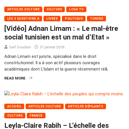
ARTICLES CULTURE
CULTURE
LCDA TV
LES 3 QUESTIONS À
LIVRES
POLITIQUE
TUNISIE
[Vidéo] Adnan Limam : « Le mal-être
social tunisien est un mal d’Etat »
Seif Soudani
31 janvier 2018
Adnan Limam est juriste, spécialisé dans le droit
constitutionnel. Il a à son actif plusieurs ouvrages
académiques dont L’Islam et la guerre récemment ré&
READ MORE
ACCUEIL
ARTICLES CULTURE
ARTICLES DÉFILANTS
CULTURE
FRANCE
Leyla-Claire Rabih – L’échelle des