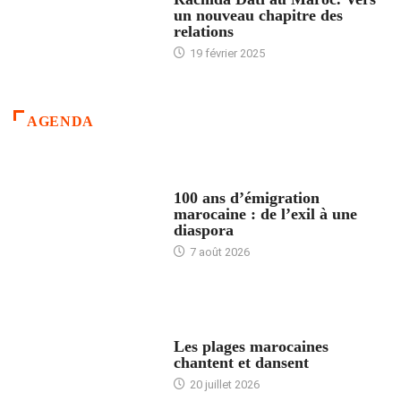
un nouveau chapitre des
relations
19 février 2025
AGENDA
ACCUEIL
100 ans d’émigration
marocaine : de l’exil à une
diaspora
7 août 2026
ACCUEIL
Les plages marocaines
chantent et dansent
20 juillet 2026