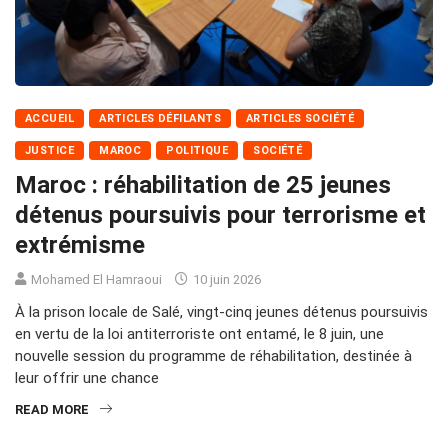
ACCUEIL
ARTICLES DÉFILANTS
ARTICLES SOCIÉTÉ
JUSTICE
MAROC
POLITIQUE
SOCIÉTÉ
Maroc : réhabilitation de 25 jeunes
détenus poursuivis pour terrorisme et
extrémisme
Mohamed El Hamraoui
10 juin 2026
À la prison locale de Salé, vingt‑cinq jeunes détenus poursuivis
en vertu de la loi antiterroriste ont entamé, le 8 juin, une
nouvelle session du programme de réhabilitation, destinée à
leur offrir une chance
READ MORE