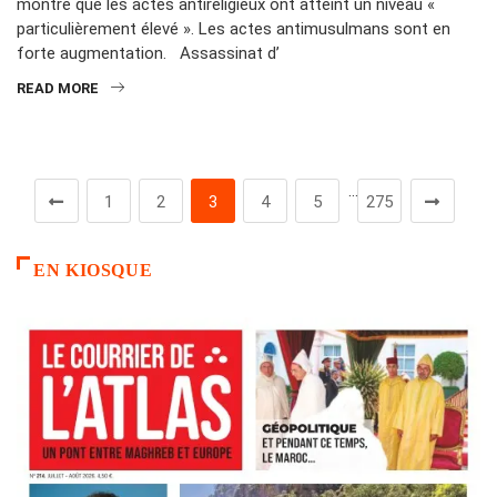
montre que les actes antireligieux ont atteint un niveau «
particulièrement élevé ». Les actes antimusulmans sont en
forte augmentation. Assassinat d’
READ MORE
…
1
2
3
4
5
275
EN KIOSQUE