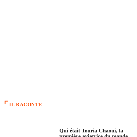
IL RACONTE
ARTICLES CULTURE
Qui était Touria Chaoui, la
première aviatrice du monde