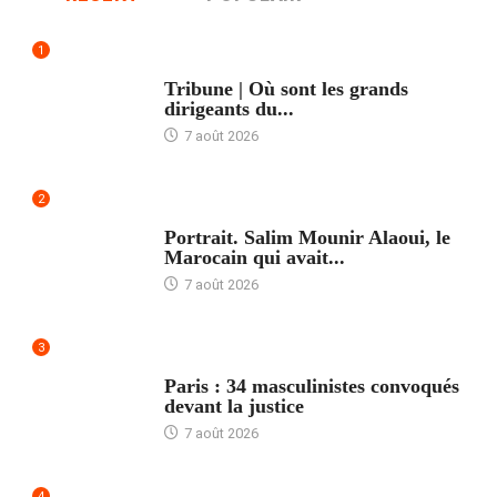
1
ACCUEIL
Tribune | Où sont les grands
dirigeants du...
7 août 2026
2
ACCUEIL
Portrait. Salim Mounir Alaoui, le
Marocain qui avait...
7 août 2026
3
ACCUEIL
Paris : 34 masculinistes convoqués
devant la justice
7 août 2026
4