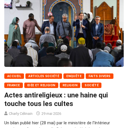
ACCUEIL
ARTICLES SOCIÉTÉ
ENQUÊTE
FAITS DIVERS
FRANCE
IDÉE ET RELIGION
RELIGION
SOCIÉTÉ
Actes antireligieux : une haine qui
touche tous les cultes
Charly Célinain
29 mai 2026
Un bilan publié hier (28 mai) par le ministère de l’Intérieur