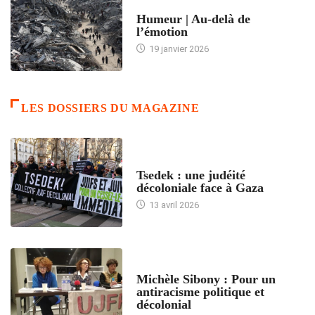
ACCUEIL
Humeur | Au-delà de
l’émotion
19 janvier 2026
LES DOSSIERS DU MAGAZINE
FRANCE
Tsedek : une judéité
décoloniale face à Gaza
13 avril 2026
FEMMES
Michèle Sibony : Pour un
antiracisme politique et
décolonial