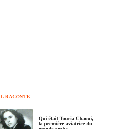
IL RACONTE
ARTICLES CULTURE
Qui était Touria Chaoui,
la première aviatrice du
monde arabe