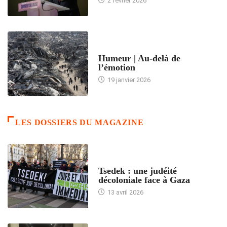
2 février 2026
ACCUEIL
Humeur | Au-delà de
l’émotion
19 janvier 2026
LES DOSSIERS DU MAGAZINE
FRANCE
Tsedek : une judéité
décoloniale face à Gaza
13 avril 2026