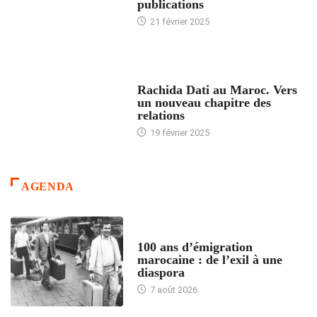
publications
21 février 2025
24 HEURES AVEC
Rachida Dati au Maroc. Vers
un nouveau chapitre des
relations
19 février 2025
AGENDA
ACCUEIL
100 ans d’émigration
marocaine : de l’exil à une
diaspora
7 août 2026