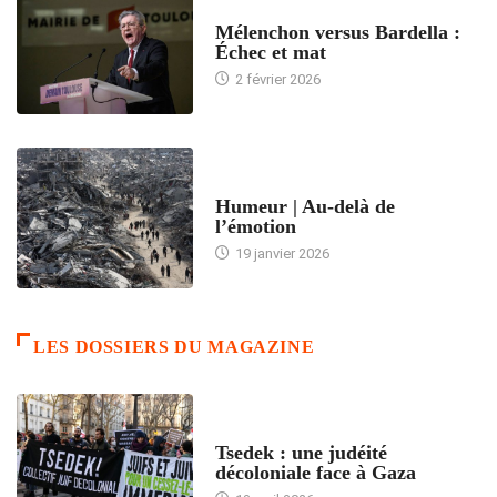
ACCUEIL
Mélenchon versus Bardella :
Échec et mat
2 février 2026
ACCUEIL
Humeur | Au-delà de
l’émotion
19 janvier 2026
LES DOSSIERS DU MAGAZINE
FRANCE
Tsedek : une judéité
décoloniale face à Gaza