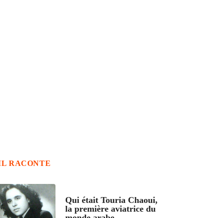
IL RACONTE
ARTICLES CULTURE
Qui était Touria Chaoui,
la première aviatrice du
monde arabe