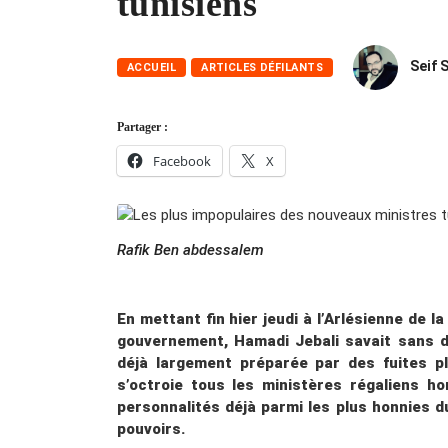
tunisiens
Seif 
ACCUEIL
ARTICLES DÉFILANTS
Partager :
Facebook
X
Rafik Ben abdessalem
En mettant fin hier jeudi à l’Arlésienne de
gouvernement, Hamadi Jebali savait sans do
déjà largement préparée par des fuites p
s’octroie tous les ministères régaliens h
personnalités déjà parmi les plus honnies d
pouvoirs.