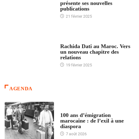
présente ses nouvelles
publications
21 février 2025
24 HEURES AVEC
Rachida Dati au Maroc. Vers
un nouveau chapitre des
relations
19 février 2025
AGENDA
ACCUEIL
100 ans d’émigration
marocaine : de l’exil à une
diaspora
7 août 2026