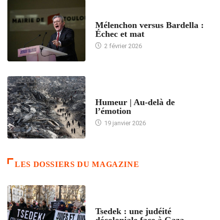
ACCUEIL
Mélenchon versus Bardella :
Échec et mat
2 février 2026
ACCUEIL
Humeur | Au-delà de
l’émotion
19 janvier 2026
LES DOSSIERS DU MAGAZINE
FRANCE
Tsedek : une judéité
décoloniale face à Gaza