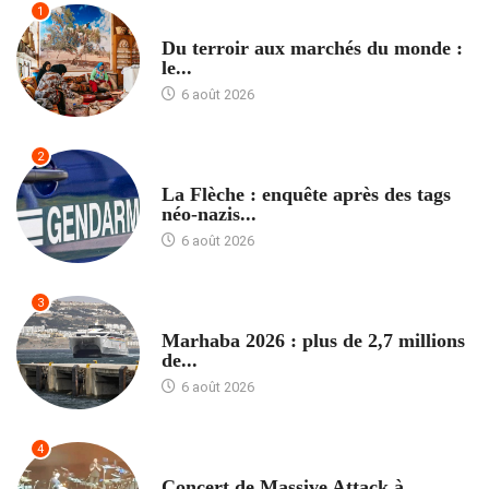
1
ACCUEIL
Du terroir aux marchés du monde :
le...
6 août 2026
2
ACCUEIL
La Flèche : enquête après des tags
néo-nazis...
6 août 2026
3
ACCUEIL
Marhaba 2026 : plus de 2,7 millions
de...
6 août 2026
4
ACCUEIL
Concert de Massive Attack à