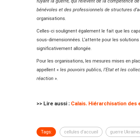
fuyant la guerre, qui relèvent de la compétence de 
bénévoles et des professionnels de structures d’acc
organisations.
Celles-ci soulignent également le fait que les cap
sous-dimensionnées. L’attente pour les solutions 
significativement allongée.
Pour les organisations, les mesures mises en place 
appellent «
les pouvoirs publics, l’Etat et les collec
réaction
».
>> Lire aussi :
Calais. Hiérarchisation des 
Tags:
cellules d’accueil
guerre Ukraine