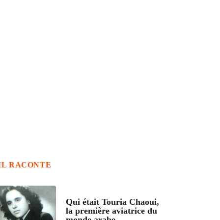
IL RACONTE
ARTICLES CULTURE
Qui était Touria Chaoui,
la première aviatrice du
monde arabe