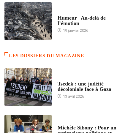
ACCUEIL
Humeur | Au-delà de
l’émotion
19 janvier 2026
LES DOSSIERS DU MAGAZINE
FRANCE
Tsedek : une judéité
décoloniale face à Gaza
13 avril 2026
FEMMES
Michèle Sibony : Pour un