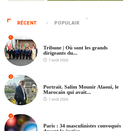
RÉCENT
POPULAIR
1
ACCUEIL
Tribune | Où sont les grands
dirigeants du...
7 août 2026
2
ACCUEIL
Portrait. Salim Mounir Alaoui, le
Marocain qui avait...
7 août 2026
3
ACCUEIL
Paris : 34 masculinistes convoqués