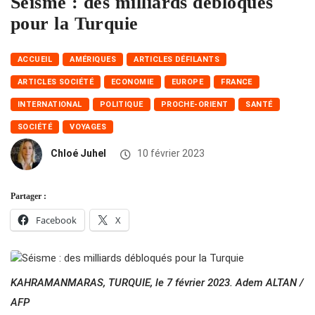
Séisme : des milliards débloqués
pour la Turquie
ACCUEIL
AMÉRIQUES
ARTICLES DÉFILANTS
ARTICLES SOCIÉTÉ
ECONOMIE
EUROPE
FRANCE
INTERNATIONAL
POLITIQUE
PROCHE-ORIENT
SANTÉ
SOCIÉTÉ
VOYAGES
Chloé Juhel
10 février 2023
Partager :
Facebook
X
KAHRAMANMARAS, TURQUIE, le 7 février 2023. Adem ALTAN /
AFP