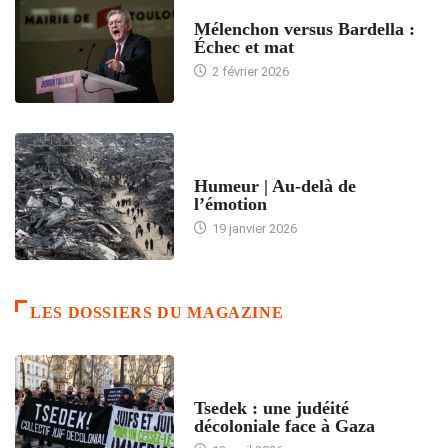
ACCUEIL
Mélenchon versus Bardella :
Échec et mat
2 février 2026
ACCUEIL
Humeur | Au-delà de
l’émotion
19 janvier 2026
LES DOSSIERS DU MAGAZINE
FRANCE
Tsedek : une judéité
décoloniale face à Gaza