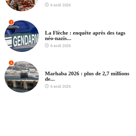
6 août 2026
3
ACCUEIL
La Flèche : enquête après des tags
néo-nazis...
6 août 2026
4
ACCUEIL
Marhaba 2026 : plus de 2,7 millions
de...
6 août 2026