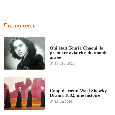
IL RACONTE
ARTICLES CULTURE
Qui était Touria Chaoui, la
première aviatrice du monde
arabe
13 juillet 2026
ACCUEIL
Coup de cœur. Wael Shawky –
Drama 1882, une histoire
12 juin 2026