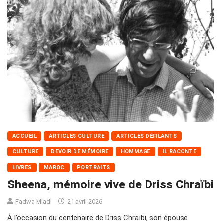
ACCUEIL
ARTICLES CULTURE
ARTICLES DÉFILANTS
CULTURE
DEVOIR DE MÉMOIRE
HOMMAGE
IL RACONTE
LIVRES
MAROC
PORTRAITS
Sheena, mémoire vive de Driss Chraïbi
Fadwa Miadi
21 avril 2026
À l’occasion du centenaire de Driss Chraïbi, son épouse