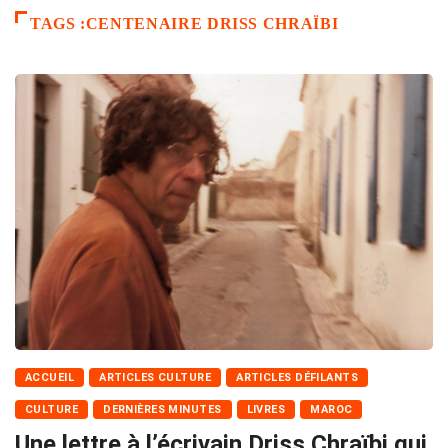
TAGS :CENTENAIRE DRISS CHRAÏBI
ACCUEIL
ARTICLES CULTURE
ARTICLES DÉFILANTS
CULTURE
DERNIÈRES MINUTES
LIVRES
MAROC
Une lettre à l’écrivain Driss Chraïbi qui