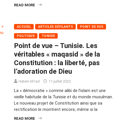
READ MORE
ACCUEIL
ARTICLES DÉFILANTS
POINT DE VUE
POLITIQUE
TUNISIE
Point de vue – Tunisie. Les
véritables « maqasid » de la
Constitution : la liberté, pas
l’adoration de Dieu
Hatem M'rad
11 juillet 2022
La « démocratie » comme alibi de l’islam est une
vieille habitude de la Tunisie et du monde musulman.
Le nouveau projet de Constitution ainsi que sa
rectification le montrent encore, même si la
READ MORE