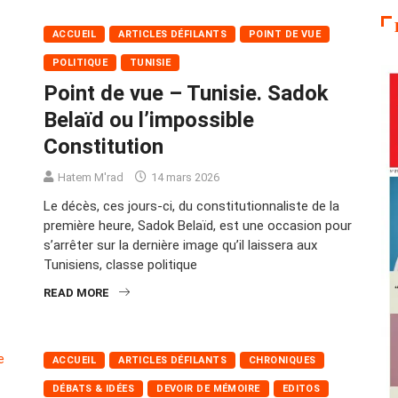
ACCUEIL
ARTICLES DÉFILANTS
POINT DE VUE
POLITIQUE
TUNISIE
Point de vue – Tunisie. Sadok
Belaïd ou l’impossible
Constitution
Hatem M'rad
14 mars 2026
Le décès, ces jours-ci, du constitutionnaliste de la
première heure, Sadok Belaïd, est une occasion pour
s’arrêter sur la dernière image qu’il laissera aux
Tunisiens, classe politique
READ MORE
ACCUEIL
ARTICLES DÉFILANTS
CHRONIQUES
DÉBATS & IDÉES
DEVOIR DE MÉMOIRE
EDITOS