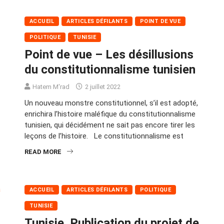
ACCUEIL
ARTICLES DÉFILANTS
POINT DE VUE
POLITIQUE
TUNISIE
Point de vue – Les désillusions
du constitutionnalisme tunisien
Hatem M'rad
2 juillet 2022
Un nouveau monstre constitutionnel, s’il est adopté,
enrichira l’histoire maléfique du constitutionnalisme
tunisien, qui décidément ne sait pas encore tirer les
leçons de l’histoire. Le constitutionnalisme est
READ MORE
ACCUEIL
ARTICLES DÉFILANTS
POLITIQUE
TUNISIE
Tunisie. Publication du projet de