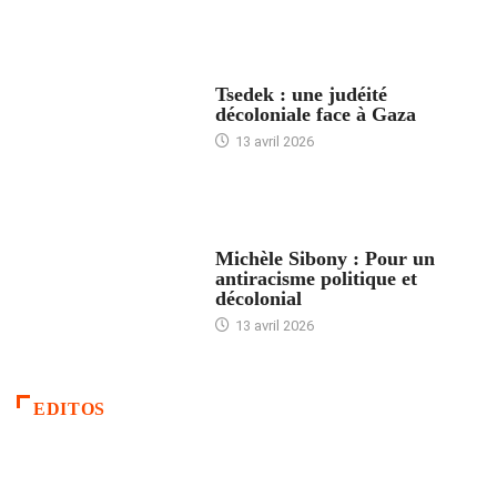
FRANCE
Tsedek : une judéité
décoloniale face à Gaza
13 avril 2026
FEMMES
Michèle Sibony : Pour un
antiracisme politique et
décolonial
13 avril 2026
EDITOS
ACCUEIL