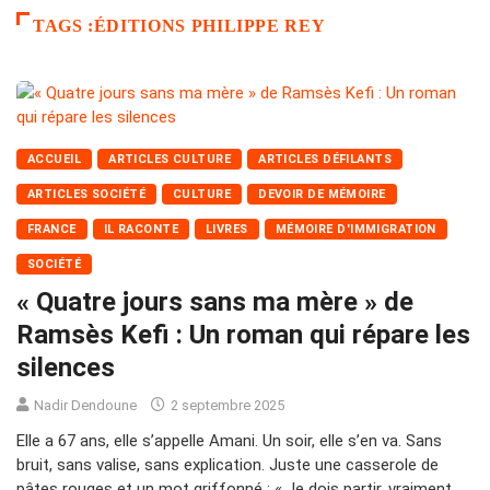
TAGS :ÉDITIONS PHILIPPE REY
ACCUEIL
ARTICLES CULTURE
ARTICLES DÉFILANTS
ARTICLES SOCIÉTÉ
CULTURE
DEVOIR DE MÉMOIRE
FRANCE
IL RACONTE
LIVRES
MÉMOIRE D'IMMIGRATION
SOCIÉTÉ
« Quatre jours sans ma mère » de
Ramsès Kefi : Un roman qui répare les
silences
Nadir Dendoune
2 septembre 2025
Elle a 67 ans, elle s’appelle Amani. Un soir, elle s’en va. Sans
bruit, sans valise, sans explication. Juste une casserole de
pâtes rouges et un mot griffonné : « Je dois partir, vraiment.