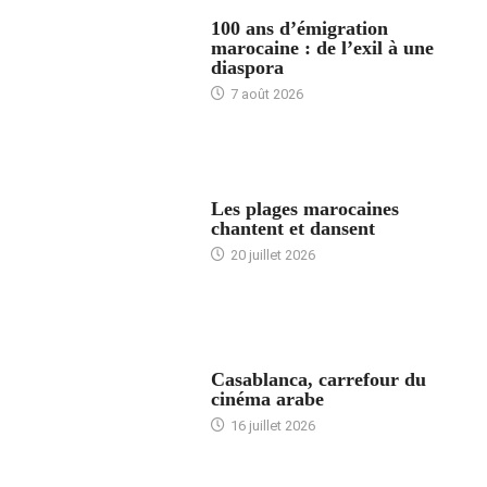
ACCUEIL
100 ans d’émigration
marocaine : de l’exil à une
diaspora
7 août 2026
ACCUEIL
Les plages marocaines
chantent et dansent
20 juillet 2026
ACCUEIL
Casablanca, carrefour du
cinéma arabe
16 juillet 2026